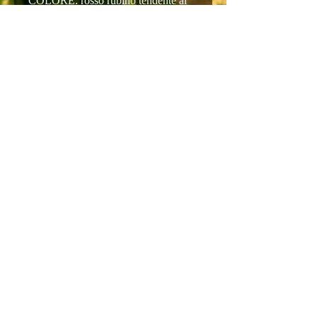
COLORE: rosso rubino tendente al
granato
PROFUMI: frutti rossi maturi,
vaniglia, balsamico, spezie :
SAPORE : intenso, persistente di
grande complessità.
ABBINAMENTI: formaggi
stagionati, carni stufate, selvaggina
TEMPERATURA DI SERVIZIO:
16°-18° C.
ALCOOL: 14%
RESIDUO ZUCCHERO: 3g/L