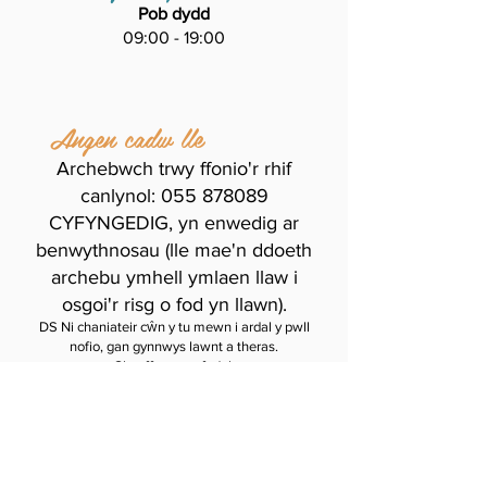
Pob dydd
09:00 - 19:00
Angen cadw lle
Archebwch trwy ffonio'r rhif
canlynol:
055 878089
CYFYNGEDIG, yn enwedig ar
benwythnosau (lle mae'n ddoeth
archebu ymhell ymlaen llaw i
osgoi'r risg o fod yn llawn).
DS Ni chaniateir cŵn y tu mewn i ardal y pwll
nofio, gan gynnwys lawnt a theras.
Clustffon yn orfodol.
Gwaherddir bwyta prydau y tu mewn i ardal y pwll
ac eithrio byrbrydau, mae byrddau arbennig ar
gael.