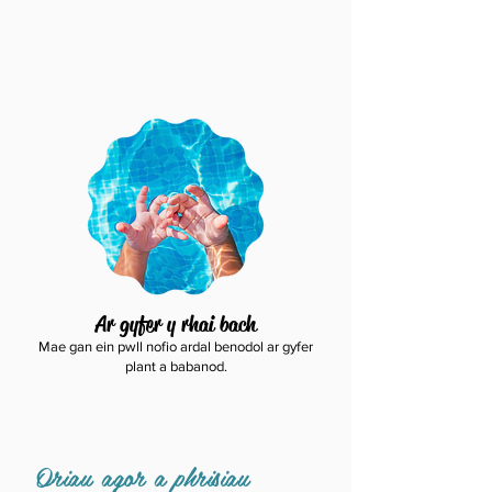
Ar gyfer y rhai bach
Mae gan ein pwll nofio ardal benodol ar gyfer
plant a babanod.
Oriau agor a phrisiau