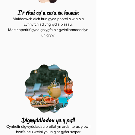
I'r rhai sy'n caru eu hunain
Maldodwch eich hun gyda photel o win o'n
cynhyrchiad ynghyd â blasau.
Mae'r aperitif gyda golygfa o'r gwinllannoedd yn
unigryw.
Digwyddiadau yn y pwll
Cynhelir digwyddiadau preifat yn ardal teras y pwll
bwffe neu weini yn unig ar gyfer swper