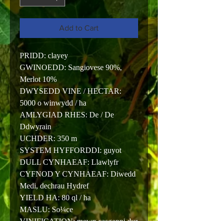
Add to Cart
PRIDD: clayey
GWINOEDD: Sangiovese 90%,
Merlot 10%
DWYSEDD VINE / HECTAR:
5000 o winwydd / ha
AMLYGIAD RHES: De / De
Ddwyrain
UCHDER: 350 m
SYSTEM HYFFORDDI: guyot
DULL CYNHAEAF: Llawlyfr
CYFNOD Y CYNHAEAF: Diwedd
Medi, dechrau Hydref
YIELD HA: 80 ql / ha
MASLU: So¼ce