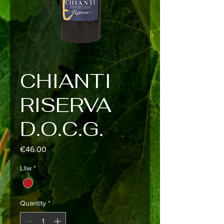
CHIANTI
RISERVA
D.O.C.G.
Price
€46.00
Lliw
*
Quantity
*