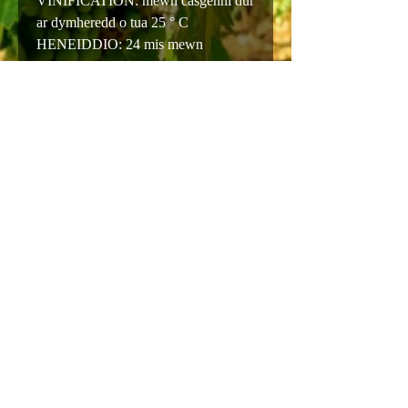
VINIFICATION: mewn casgenni dur
ar dymheredd o tua 25 ° C
HENEIDDIO: 24 mis mewn
casgenni pren 20 hl
LLIWIAU: rhuddem coch dwys
PERFUMAU: aroglau dwys gydag
awgrym bach o fanila ar y gorffeniad
Blas: dwys, llawn a chorff llawn gyda
thanin cain
PARU: cigoedd wedi'u grilio,
stiwiau, stiwiau, seigiau
strwythuredig
TYMHEREDD GWASANAETH:
16 ° -18 ° C.
ALCOHOL: 14%
SIWGR GWEDDILLIOL: 5g/L