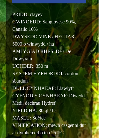
PRIDD: clayey
GWINOEDD: Sangiovese 90%,
Canailo 10%
DWYSEDD VINE / HECTAR:
5000 o winwydd / ha
AMLYGIAD RHES: De / De
Ddwyrain
UCHDER: 350 m
SYSTEM HYFFORDDI: cordon
sbardun
DULL CYNHAEAF: Llawlyfr
CYFNOD Y CYNHAEAF: Diwedd
Medi, dechrau Hydref
YIELD HA: 80 ql / ha
MASLU: So¼ce
VINIFICATION: mewn casgenni dur
ar dymheredd o tua 25 ° C