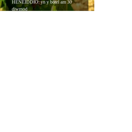
HENEIDDIO: yn y botel am 30
diwrnod
LLIWIAU: coch porffor yn tueddu i
rhuddem
Arogl: ffrwythau coch ffres ac
aroglau mwynau
Blas: eithaf dwys gyda phresenoldeb
tanin
PARU: toriadau oer, cawsiau ffres,
cyrsiau cyntaf
TYMHEREDD GWASANAETH:
14 ° -16 ° C.
ALCOHOL: 12%
SIWGR GWEDDILLIOL: 2g/L