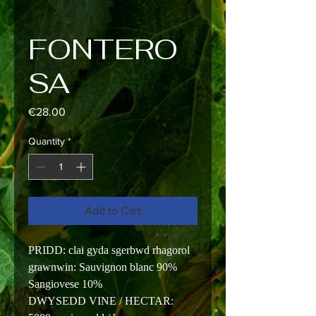
FONTERO
SA
Price
€28.00
Quantity
*
Add to Cart
PRIDD: clai gyda sgerbwd rhagorol
grawnwin: Sauvignon blanc 90%
Sangiovese 10%
DWYSEDD VINE / HECTAR: