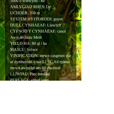
5000 o winwydd / ha
AMLYGIAD RHES: De
UCHDER: 350 m
SYSTEM HYFFORDDI: guyot
DULL CYNHAEAF: Llawlyfr
CYFNOD Y CYNHAEAF: canol
Awst dechrau Medi
YIELD HA: 80 ql / ha
MASLU: So¼ce
VINIFICATION: mewn casgenni dur
ar dymheredd o tua 12 ° C Ail eplesu
mewn awtoclaf am 60 diwrnod
LLIWIAU: Pinc meddal
PERLAGE: eithaf iawn
PERFUMAU: blodau ffres ac aeron
Blas: ffres gydag awgrymiadau o
ffrwythau ffres
PARU: cawsiau ffres, blasus,
ardderchog fel aperitif