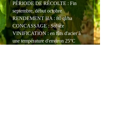
PÉRIODE DE RÉCOLTE : Fin
septembre, début octobre
RENDEMENT HA : 80 ql/ha
CONCASSAGE : So¼ce
VINIFICATION : en fûts d'acier à
une température d'environ 25°C
VIEILLISSEMENT: en bouteille
pendant 60 jours
COULEUR : rouge rubis intense
ARÔME : fruits rouges mûrs aux
senteurs végétales
GOÛT : intense, assez doux avec la
présence de tanins
ACCOMPAGNEMENT: charcuterie,
fromages d'âge moyen,
viande grillée
TEMPÉRATURE DE SERVICE :
16°-18°C.
ALCOOL : 13%