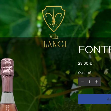
FONT
Prix
28,00 €
Quantité
*
Aj