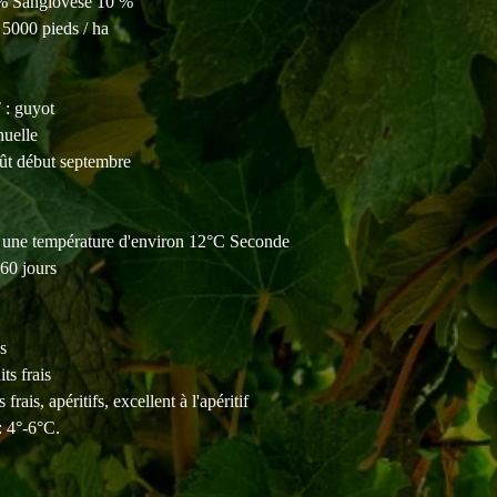
% Sangiovese 10 %
00 pieds / ha
 guyot
elle
 début septembre
 une température d'environ 12°C Seconde
60 jours
s
ts frais
apéritifs, excellent à l'apéritif
4°-6°C.