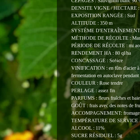
CÉPAGES : Sauvignon blanc 90 
DENSITE VIGNE / HECTARE : 50
EXPOSITION RANGÉE : Sud
ALTITUDE : 350 m
SYSTÈME D'ENTRAÎNEMENT :
MÉTHODE DE RÉCOLTE : Manu
PÉRIODE DE RÉCOLTE : mi août
RENDEMENT HA : 80 ql/ha
CONCASSAGE : So¼ce
VINIFICATION : en fûts d'acier à
fermentation en autoclave pendant 
COULEUR : Rose tendre
PERLAGE : assez fin
PARFUMS : fleurs fraîches et baie
GOÛT : frais avec des notes de frui
ACCOMPAGNEMENT: fromages frais, 
TEMPÉRATURE DE SERVICE : 
ALCOOL : 11%
SUCRE RÉSIDUEL : 5g