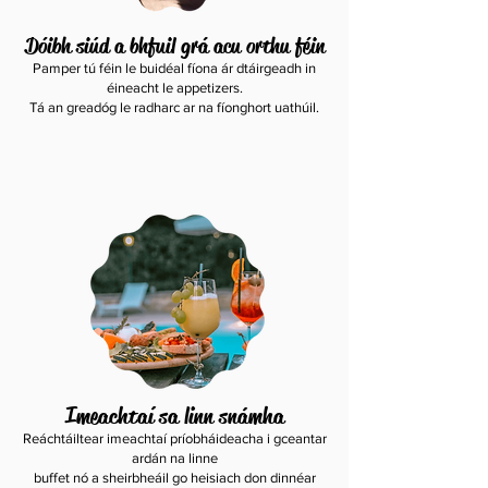
Dóibh siúd a bhfuil grá acu orthu féin
Pamper tú féin le buidéal fíona ár dtáirgeadh in
éineacht le appetizers.
Tá an greadóg le radharc ar na fíonghort uathúil.
Imeachtaí sa linn snámha
Reáchtáiltear imeachtaí príobháideacha i gceantar
ardán na linne
buffet nó a sheirbheáil go heisiach don dinnéar