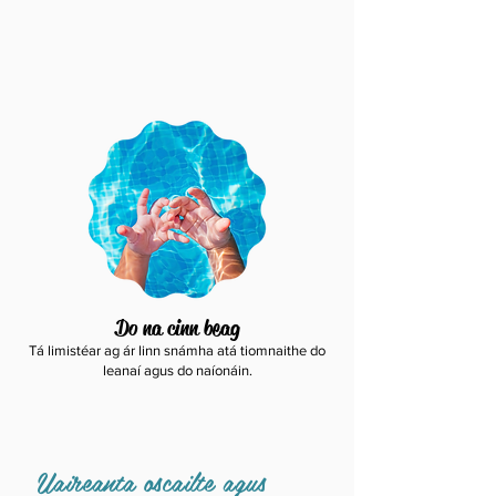
Do na cinn beag
Tá limistéar ag ár linn snámha atá tiomnaithe do
leanaí agus do naíonáin.
Uaireanta oscailte agus