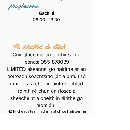
praghsanna
Gach lá
09:00 - 19:00
Tá áirithint de dhíth
Cuir glaoch ar an uimhir seo a
leanas:
055 878089
LIMITED áiteanna, go háirithe ar an
deireadh seachtaine (áit a bhfuil sé
inmholta a chur in áirithe i bhfad
roimh ré chun an riosca a
sheachaint a bheith in áirithe go
hiomlán).
NB Ní cheadaítear madraí laistigh de limistéar na
linne snámha, faiche agus ardán san áireamh.
Cluasán éigeantach.
Tá sé toirmiscthe béilí a ithe taobh istigh den linn