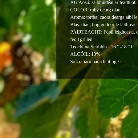
AG Aosú: sa bhuidéal ar feadh 60 
COLOR: ruby dearg dian
Aroma: torthaí caora dearga aibí le
Blas: dian, bog go leor le láithreac
PÁIRTEACHT: Feoil leigheasta, c
feoil grilled
Teocht na Seirbhíse: 16 ° -18 ° C.
ALCÓIL: 13%
Siúcra iarmharach: 4.5g / L