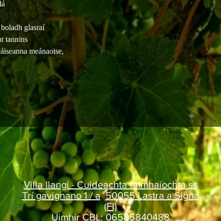
lá
 boladh glasraí
ht tannins
áiseanna meánaoise,
Villa Ilangi - Cuideachta talmhaíochta ss
Trí gavignano 1 / a
50055 Lastra a Signa
(FI)
Uimhir CBL: 06585840488