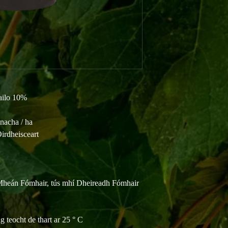
ailo 10%
únacha / ha
dheisceart
Mheán Fómhair, tús mhí Dheireadh Fómhair
 teocht de thart ar 25 ° C