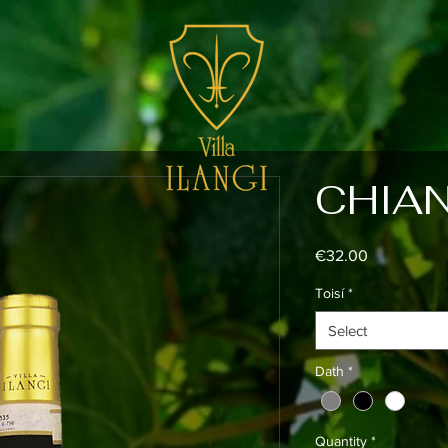
CHIA
Price
€32.00
Toisí
*
Select
Dath
*
Quantity
*