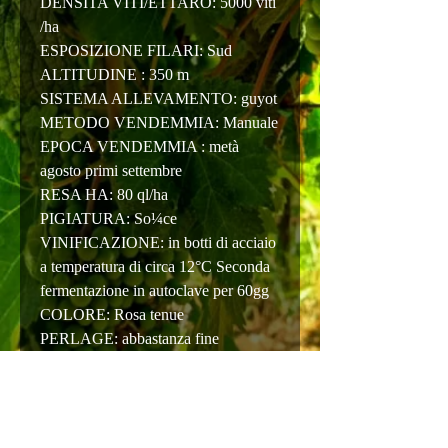
DENSITA VITI/ETTARO: 5000 viti
/ha
ESPOSIZIONE FILARI: Sud
ALTITUDINE : 350 m
SISTEMA ALLEVAMENTO: guyot
METODO VENDEMMIA: Manuale
EPOCA VENDEMMIA : metà
agosto primi settembre
RESA HA: 80 ql/ha
PIGIATURA: So¼ce
VINIFICAZIONE: in botti di acciaio
a temperatura di circa 12°C Seconda
fermentazione in autoclave per 60gg
COLORE: Rosa tenue
PERLAGE: abbastanza fine
PROFUMI: fiori freschi e frutti di
bosco
SAPORE: fresco con sentori di frutta
fresca