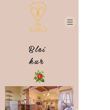
Blei
kur