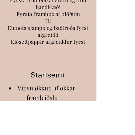
Fyrsta framboð af stóru og litlu
handklæði
Fyrsta framboð af blöðum
Hl
Einnota sjampó og baðfroða fyrst
afgreidd
Klósettpappír afgreiddur fyrst
Starfsemi
Vínsmökkun af okkar
framleiðslu
Dæmigert Toskana
veitingahús
Hestaferðir í hæðunum