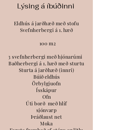
Lýsing á íbúðinni
​
Eldhús á jarðhæð með stofu
Svefnherbergi á 1. hæð
100 m2
​
3 svefnherbergi með hjónarúmi
Baðherbergi á 1. hæð með sturtu
Sturta á jarðhæð (innri)
Búið eldhús
Örbylgjuofn
Ísskápur
Ofn
Úti borð
með hlíf
sjónvarp
Þráðlaust net
Moka