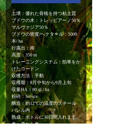
土壌：優れた骨格を持つ粘土質
ブドウの木：トレッビアーノ50％
マルヴァジア50％
ブドウの密度/ヘクタール：5000
本/ ha
行露出：南
高度：350 m
トレーニングシステム：拍車をか
けたコードン
収穫方法：手動
収穫期：8月中旬から9月上旬
収量HA：80 ql / ha
粉砕：So¼ce
醸造：約12°Cの温度のスチール
バレル内
熟成：ボトルに30日間入れます
色：麦わら色