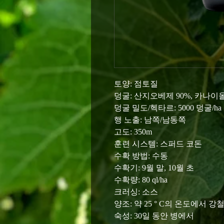
토양: 점토질
덩굴: 산지오베제 90%, 카나이올
덩굴 밀도/헥타르: 5000 덩굴/ha
행 노출: 남쪽/남동쪽
고도: 350m
훈련 시스템: 스퍼드 코돈
수확 방법: 수동
수확기: 9월 말, 10월 초
수확량: 80 ql/ha
크러싱: 소스
양조: 약 25 ° C의 온도에서 
숙성: 30일 동안 병에서