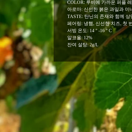
COLOR: 루비에 가까운 퍼플 
아로마: 신선한 붉은 과일과 미
TASTE: 탄닌의 존재와 함께 
페어링: 냉햄, 신선한 치즈, 첫 
서빙 온도: 14 ° -16 ° C
알코올: 12%
잔여 설탕: 2g/L