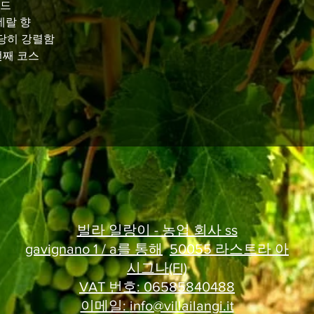
레드
네랄 향
상당히 강렬함
번째 코스
빌라 일랑이 - 농업 회사 ss
gavignano 1 / a를 통해
50055 라스트라 아
시그나(FI)
VAT 번호: 06585840488
이메일:
info@villailangi.it