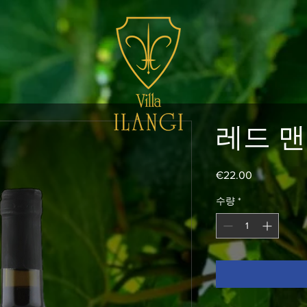
레드 맨
€22.00
가
격
수량
*