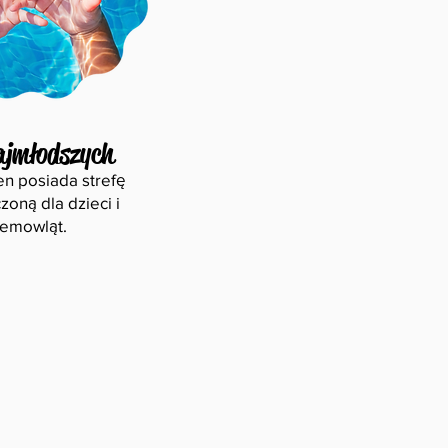
ajmłodszych
n posiada strefę
zoną dla dzieci i
iemowląt.