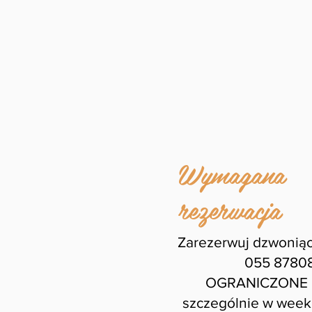
Wymagana
rezerwacja
Zarezerwuj dzwonią
055 8780
OGRANICZONE m
szczególnie w week