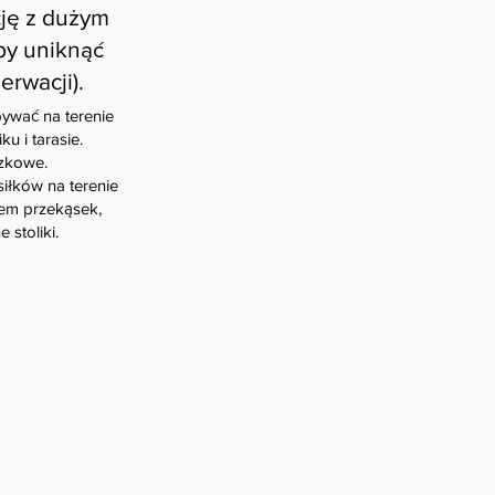
cję z dużym
by uniknąć
erwacji).
ywać na terenie
u i tarasie.
zkowe.
iłków na terenie
iem przekąsek,
 stoliki.