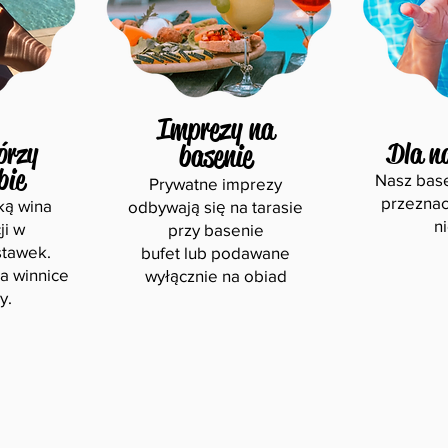
Imprezy na
órzy
Dla n
basenie
bie
Nasz base
Prywatne imprezy
przeznac
ką wina
odbywają się na tarasie
n
ji w
przy basenie
stawek.
bufet lub podawane
na winnice
wyłącznie na obiad
y.