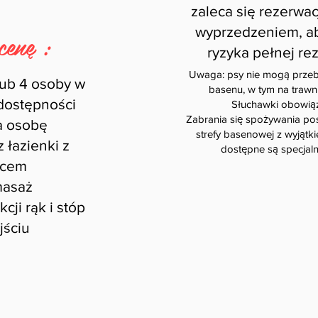
zaleca się rezerwa
wyprzedzeniem, a
cenę :
ryzyka pełnej rez
Uwaga: psy nie mogą przeb
 lub 4 osoby w
basenu, w tym na trawnik
dostępności
Słuchawki obowią
Zabrania się spożywania pos
na osobę
strefy basenowej z wyjątk
z łazienki z
dostępne są specjalne
icem
masaż
cji rąk i stóp
jściu