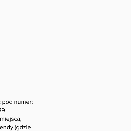
c pod numer:
89
iejsca,
endy (gdzie