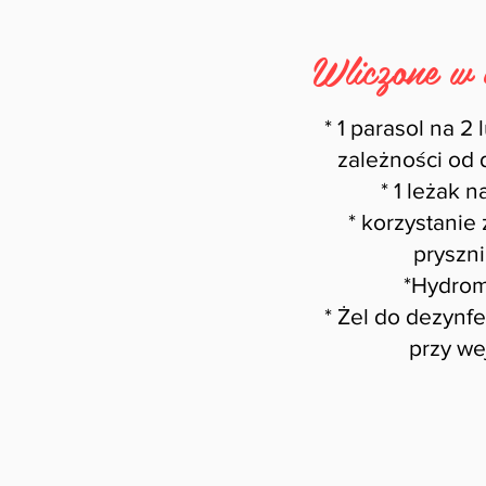
Wliczone w 
* 1 parasol na 2
zależności od 
* 1 leżak 
* korzystanie 
pryszn
*Hydro
* Żel do dezynfek
przy we