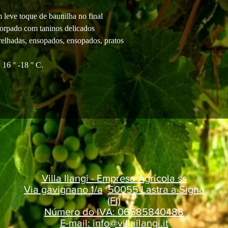
eve toque de baunilha no final
rpado com taninos delicados
das, ensopados, ensopados, pratos
 ° -18 ° C.
Villa Ilangi - Empresa Agrícola ss
Via gavignano 1/a
50055 Lastra a Signa
(FI)
Número do IVA: 06585840488
E-mail:
info@villailangi.it