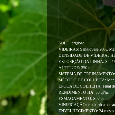
SOLO: argiloso
VIDEIRAS: Sangiovese 90%, Mer
DENSIDADE DE VIDEIRA / HECT
EXPOSIÇÃO DA LINHA: Sul / S
ALTITUDE: 350 m
SISTEMA DE TREINAMENTO: 
MÉTODO DE COLHEITA: Manu
ÉPOCA DE COLHEITA: Final de se
RENDIMENTO HA: 80 ql/ha
ESMAGAMENTO: So¼ce
VINIFICAÇÃO: em barricas de aço
ENVELHECIMENTO: 24 meses em b