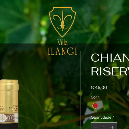
CHIAN
RISE
Preço
€ 46,00
Cor
*
Quantidade
*