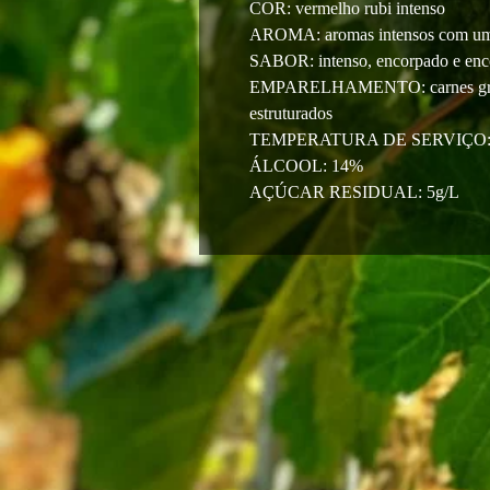
COR: vermelho rubi intenso
AROMA: aromas intensos com um l
SABOR: intenso, encorpado e enco
EMPARELHAMENTO: carnes grelha
estruturados
TEMPERATURA DE SERVIÇO: 16
ÁLCOOL: 14%
AÇÚCAR RESIDUAL: 5g/L