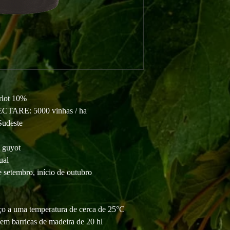
lot 10%
ARE: 5000 vinhas / ha
udeste
guyot
al
tembro, início de outubro
 a uma temperatura de cerca de 25°C
arricas de madeira de 20 hl