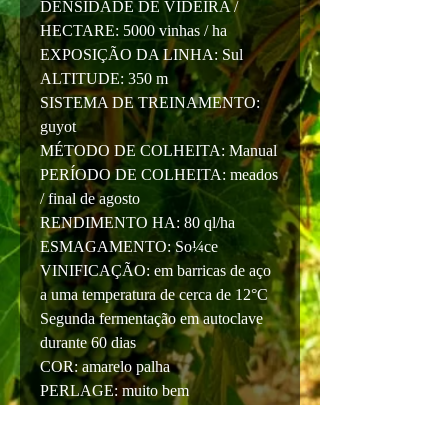
DENSIDADE DE VIDEIRA /
HECTARE: 5000 vinhas / ha
EXPOSIÇÃO DA LINHA: Sul
ALTITUDE: 350 m
SISTEMA DE TREINAMENTO:
guyot
MÉTODO DE COLHEITA: Manual
PERÍODO DE COLHEITA: meados
/ final de agosto
RENDIMENTO HA: 80 ql/ha
ESMAGAMENTO: So¼ce
VINIFICAÇÃO: em barricas de aço
a uma temperatura de cerca de 12°C
Segunda fermentação em autoclave
durante 60 dias
COR: amarelo palha
PERLAGE: muito bem
PERFUMES: flores frescas e frutas
amarelas