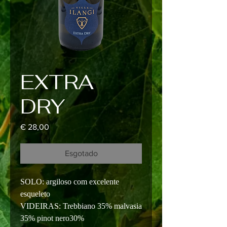
EXTRA
DRY
Preço
€ 28,00
Esgotado
SOLO: argiloso com excelente
esqueleto
VIDEIRAS: Trebbiano 35% malvasia
35% pinot nero30%