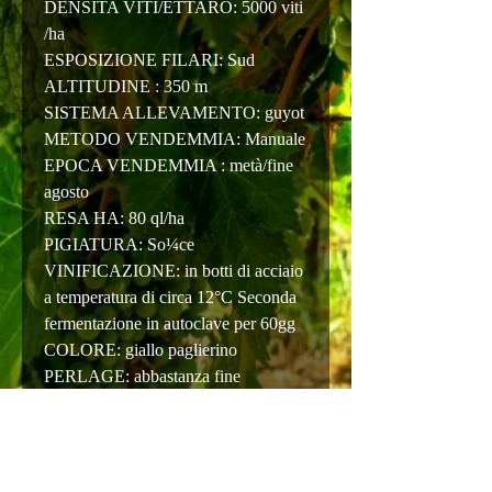
DENSITA VITI/ETTARO: 5000 viti
/ha
ESPOSIZIONE FILARI: Sud
ALTITUDINE : 350 m
SISTEMA ALLEVAMENTO: guyot
METODO VENDEMMIA: Manuale
EPOCA VENDEMMIA : metà/fine
agosto
RESA HA: 80 ql/ha
PIGIATURA: So¼ce
VINIFICAZIONE: in botti di acciaio
a temperatura di circa 12°C Seconda
fermentazione in autoclave per 60gg
COLORE: giallo paglierino
PERLAGE: abbastanza fine
PROFUMI: fiori freschi e frutta gialla
SAPORE: morbido abbastanza
intenso con sentori di frutta
ABBINAMENTI: crostacei e pesce