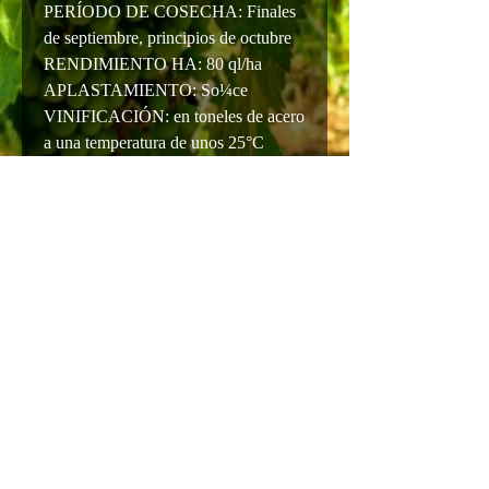
PERÍODO DE COSECHA: Finales
de septiembre, principios de octubre
RENDIMIENTO HA: 80 ql/ha
APLASTAMIENTO: So¼ce
VINIFICACIÓN: en toneles de acero
a una temperatura de unos 25°C
ENVEJECIMIENTO: en botella
durante 60 días
COLOR: rojo rubí intenso
AROMA: frutos rojos maduros con
aromas vegetales
BOCA: intenso, bastante suave con
presencia de taninos
MARIDAJE DEL VINO: embutidos,
quesos de media curación,
carne a la parrilla
TEMPERATURA DE SERVICIO:
16° -18°C.
ALCOHOL: 13%