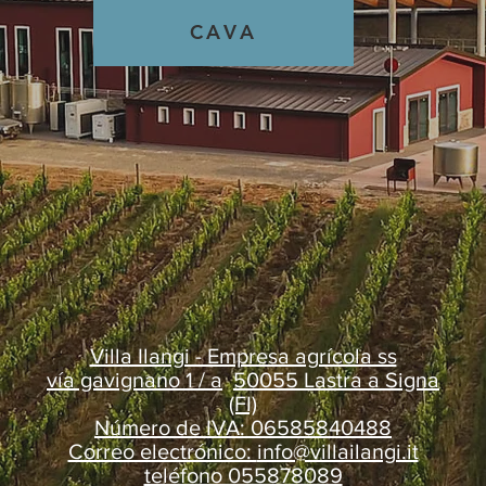
CAVA
Villa Ilangi - Empresa agrícola ss
vía gavignano 1 / a
50055 Lastra a Signa
(FI)
Número de IVA: 06585840488
Correo electrónico:
info@villailangi.it
teléfono 055878089