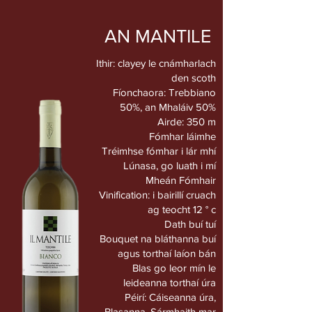
AN MANTILE
Ithir: clayey le cnámharlach
den scoth
Fíonchaora: Trebbiano
50%, an Mhaláiv 50%
Airde: 350 m
Fómhar láimhe
Tréimhse fómhar i lár mhí
Lúnasa, go luath i mí
Mheán Fómhair
Vinification: i bairillí cruach
ag teocht 12 ° c
Dath buí tuí
Bouquet na bláthanna buí
agus torthaí laíon bán
Blas go leor mín le
leideanna torthaí úra
Péirí: Cáiseanna úra,
Blasanna, Sármhaith mar