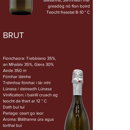
greadóg nó fíon boird
Teocht freastal 8-10 ° C
BRUT
Fíonchaora: Trebbiano 35%,
an Mhaláiv 35%, Glera 30%
Airde 350 m
Fómhar láimhe
Tréimhse fómhar i lár mhí
Lúnasa / deireadh Lúnasa
Vinification: i bairillí cruach ag
teocht de thart ar 12 ° C
Dath buí tuí
Perlage: ceart go leor
Aroma: Bláthanna úra agus
torthaí buí