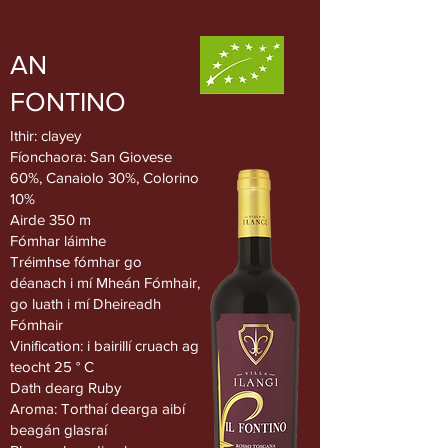
AN
FONTINO
Ithir: clayey
Fíonchaora: San Giovese
60%, Canaiolo 30%, Colorino
10%
Airde 350 m
Fómhar láimhe
Tréimhse fómhar go
déanach i mí Mheán Fómhair,
go luath i mí Dheireadh
Fómhair
Vinification: i bairillí cruach ag
teocht 25 ° C
Dath dearg Ruby
Aroma: Torthaí dearga aibí
beagán glasraí