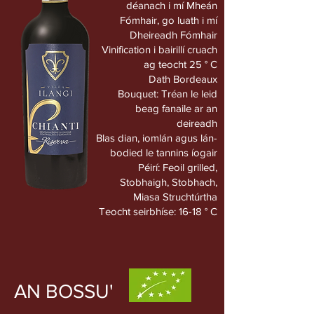
déanach i mí Mheán
Fómhair, go luath i mí
Dheireadh Fómhair
Vinification i bairillí cruach
ag teocht 25 ° C
Dath Bordeaux
Bouquet: Tréan le leid
beag fanaile ar an
deireadh
Blas dian, iomlán agus lán-
bodied le tannins íogair
Péirí: Feoil grilled,
Stobhaigh, Stobhach,
Miasa Struchtúrtha
Teocht seirbhíse: 16-18 ° C
AN BOSSU'