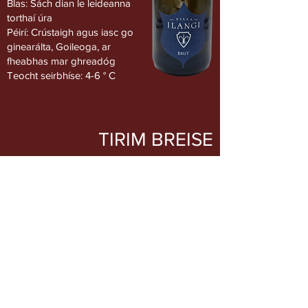
Blas: Sách dian le leideanna
torthaí úra
Péirí: Crústaigh agus iasc go
ginearálta, Goileoga, ar
fheabhas mar ghreadóg
Teocht seirbhíse: 4-6 ° C
TIRIM BREISE
ithir cré
Fíonchaora: Trebbiano 35%,
an Mhaláiv 35%, Pinot Nero
30%
Airde 350 m
Fómhar láimhe
Tréimhse fómhar i lár mhí
Lúnasa / deireadh Lúnasa
Vinification: i bairillí cruach ag
teocht de thart ar 12 ° C