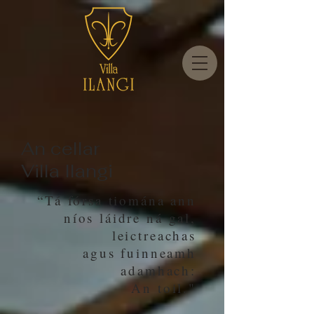
An cellar
Villa Ilangi
“Tá fórsa tiomána ann
níos láidre ná gal,
leictreachas
agus fuinneamh
adamhach:
An toil."