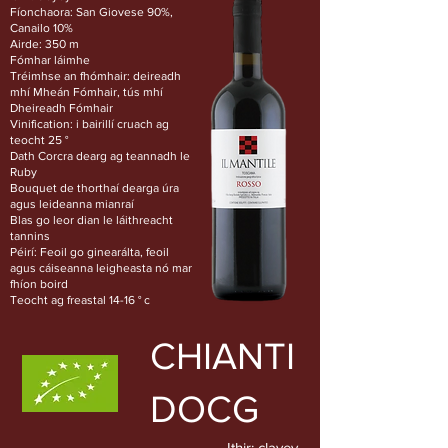
Fíonchaora: San Giovese 90%,
Canailo 10%
Airde: 350 m
Fómhar láimhe
Tréimhse an fhómhair: deireadh
mhí Mheán Fómhair, tús mhí
Dheireadh Fómhair
Vinification: i bairillí cruach ag
teocht 25 °
Dath Corcra dearg ag teannadh le
Ruby
Bouquet de thorthaí dearga úra
agus leideanna mianraí
Blas go leor dian le láithreacht
tannins
Péirí: Feoil go ginearálta, feoil
agus cáiseanna leigheasta nó mar
fhíon boird
Teocht ag freastal 14-16 ° c
CHIANTI
DOCG
Ithir: clayey