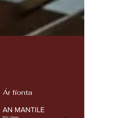
- Albert Einstein
Ár fíonta
AN MANTILE
Ithir: clayey