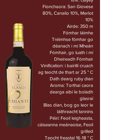
Fíonchaora: San Giovese
80%, Canailo 10%, Merlot
10%
Airde: 350 m
Fómhar láimhe
Tréimhse fómhar go
déanach i mí Mheán
Fómhair, go luath i mí
Dheireadh Fómhair
Vinification: i bairillí cruach
ag teocht de thart ar 25 ° C
Dath dearg ruby dian
Aroma: Torthaí caora
dearga aibí le boladh
glasraí
Blas dian, bog go leor le
láithreacht tannins
Péirí: Feoil leigheasta,
cáiseanna meánaoise, Feoil
grilled
Teocht freastal 16-18 ° C