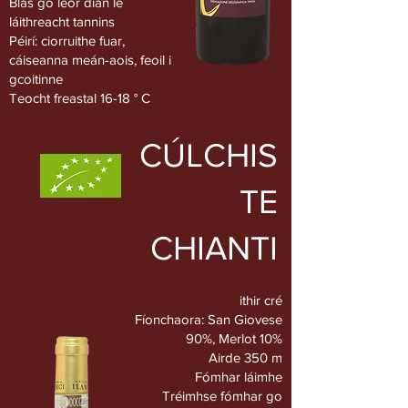
Blas go leor dian le
láithreacht tannins
Péirí: ciorruithe fuar,
cáiseanna meán-aois, feoil i
gcoitinne
Teocht freastal 16-18 ° C
CÚLCHIS
TE
CHIANTI
ithir cré
Fíonchaora: San Giovese
90%, Merlot 10%
Airde 350 m
Fómhar láimhe
Tréimhse fómhar go