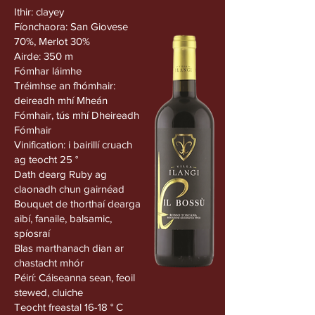
Ithir: clayey
Fíonchaora: San Giovese
70%, Merlot 30%
Airde: 350 m
Fómhar láimhe
Tréimhse an fhómhair:
deireadh mhí Mheán
Fómhair, tús mhí Dheireadh
Fómhair
Vinification: i bairillí cruach
ag teocht 25 °
Dath dearg Ruby ag
claonadh chun gairnéad
Bouquet de thorthaí dearga
aibí, fanaile, balsamic,
spíosraí
Blas marthanach dian ar
chastacht mhór
Péirí: Cáiseanna sean, feoil
stewed, cluiche
Teocht freastal 16-18 ° C